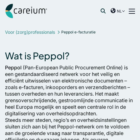
Careium Netherlands
Overslaan naar inhoud
NL
International
Zoeken:
France
Voor (zorg)professionals
Peppol e-facturatie
Germany
Netherlands
Wat is Peppol?
Norway
Spain
Peppol
(Pan-European Public Procurement Online) is
een gestandaardiseerd netwerk voor het veilig en
Sweden
efficiënt uitwisselen van elektronische documenten –
United Kingdom
zoals e-facturen, inkooporders en verzendberichten –
tussen overheden en hun leveranciers. Het maakt
grensoverschrijdende, gestroomlijnde communicatie in
heel Europa mogelijk en speelt een centrale rol in de
digitalisering van overheidsopdrachten.
Steeds meer steden, regio’s en overheidsinstellingen
sluiten zich aan bij het Peppol-netwerk om te voldoen
aan de groeiende vraag naar transparantie, digitale
efficiëntie en duurzaam inkopen. Als ervaren