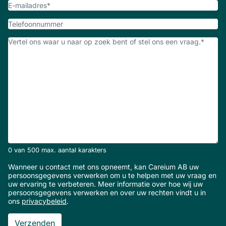
E-
mailadres
*
Telefoonnummer
Hoe
kunnen
we
u
helpen?
*
0 van 500 max. aantal karakters
Wanneer u contact met ons opneemt, kan Careium AB uw
persoonsgegevens verwerken om u te helpen met uw vraag en
uw ervaring te verbeteren. Meer informatie over hoe wij uw
persoonsgegevens verwerken en over uw rechten vindt u in
ons
privacybeleid
.