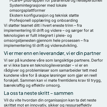
i-care® plus-appen for pårørende og helsepersonell
Systemintegrasjoner med lokale
omsorgsplattformer
Ekstern konfigurasjon og teknisk støtte
Profesjonell opplæring og onboarding
Vi støtter teamet ditt i hvert eneste trinn – fra
implementering til drift og videre – og sørger for at
teknologien er fullt integrert i pleie- og
omsorgstjenesten gjennom hele prosessen – fra
implementering til drift og videreutvikling.
Vi er mer enn en leverandør, vi er din partner
Vi ser på kundene våre som langsiktige partnere. Derfor
er vi ikke bare en teknologileverandør – vi er en
rådgiver og problemløser som samarbeider tett med
kundene våre for å skape løsninger som gjør en reell
forskjell. Sammen kan vi møte fremtidens krav til trygg,
bærekraftig og effektiv omsorg.
La oss ta neste skritt – sammen
Vil du vite hvordan din organisasjon kan ta det neste
skrittet mot en innovativ, sikker og ressurseffektiv