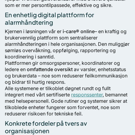
som er mer persontilpassede, effektive og sikre.
En enhetlig digital plattform for
alarmhåndtering
Kjernen i løsningen vår er
i-care® online
– en kraftig og
brukervennlig plattform som sentraliserer
alarmhåndteringen i hele organisasjonen. Den muliggjør
sømløs overvåkning, oppfølging, rapportering og
koordinering i sanntid.
Plattformen gir omsorgspersoner, koordinatorer og
ledere en
omfattende oversikt
av varsler, enhetsstatus
og brukerdata – noe som reduserer feilkommunikasjon
og bidrar til hurtig respons.
Alle systemene er tilkoblet døgnet rundt og fullt
integrert med vårt sertifiserte
responssenter
, bemannet
med helsepersonell. Gode rutiner og systemer sikrer at
tilkoblede enheter fungerer som forventet, noe som
reduserer risikoen for tekniske feil.
Konkrete fordeler på tvers av
organisasjonen