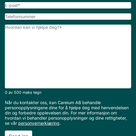
E-
post
*
Telefonnummer
Hvordan
kan
vi
hjelpe
deg?
*
0 av 500 maks tegn
Når du kontakter oss, kan Careium AB behandle
personopplysningene dine for å hjelpe deg med henvendelsen
din og forbedre opplevelsen din. For mer informasjon om
hvordan vi behandler personopplysninger og dine rettigheter,
se vår
personvernerklæring
.