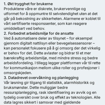
1. Økt trygghet for brukerne
Produktene våre er diskrete, brukervennlige og
utformet for å oppmuntre til selvstendighet uten at det
går på bekostning av sikkerheten. Alarmene er koblet til
vårt sertifiserte responssenter, som kan reagere
umiddelbart ved behov.
2. Forbedret arbeidsmiljø for de ansatte
Ved å automatisere deler av tilsynet – for eksempel
gjennom digitalt nattilsyn eller bevegelsessensorer –
kan personalet fokusere på å gi omsorg der det virkelig
er behov for det. Dette avlaster og bidrar til et mer
bærekraftig arbeidsmiljø, med mindre stress og bedre
arbeidsfordeling. I tillegg legger plattformen vår til rette
for kommunikasjon mellom ulike roller og profesjoner i
omsorgskjeden.
3. Datadrevet overvåkning og planlegging
Vår løsning gir tilgang til statistikk, alarmhistorikk og
bruksmønster. Dette muliggjør bedre
ressursplanlegging, rask identifisering av avvik og en
tydelig oversikt over bruk og effekt av teknologien. Alle
data lagres sikkert i samsvar med gjeldende