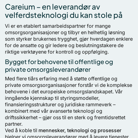
Careium – en leverandør av
velferdsteknologi du kan stole på
Vi er en etablert samarbeidspartner for mange
omsorgsorganisasjoner og tilbyr en helhetlig løsning
som styrker brukernes trygghet, gjør hverdagen enklere
for de ansatte og gir ledere og beslutningstakere de
riktige verktøyene for kontroll og oppfølging.
Bygget for behovene til offentlige og
private omsorgsleverandører
Med flere tiårs erfaring med å støtte offentlige og
private omsorgsorganisasjoner forstår vi de komplekse
behovene i det europeiske omsorgslandskapet. Vår
inngående kjennskap til styringsmodeller,
finansieringsstrukturer og juridiske rammeverk –
kombinert med vår avanserte teknologi og
driftssikkerhet – gjør oss til en sterk og fremtidsrettet
partner.
Ved å koble til
mennesker, teknologi og prosesser
hjelper vi omsorgsleverandører med å levere tjenester