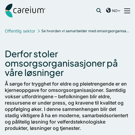
Careium Norway
Hopp til innhold
NO
International
Søk etter:
France
Offentlig sektor
Se hvordan vi samarbeider med omsorgsorganisasjoner
Germany
Netherlands
Derfor stoler
Norway
omsorgsorganisasjoner på
Spain
våre løsninger
Sweden
United Kingdom
Å sørge for trygghet for eldre og pleietrengende er en
kjerneoppgave for omsorgsorganisasjoner. Samtidig
vokser utfordringene – befolkningen blir eldre,
ressursene er under press, og kravene til kvalitet og
oppfølging øker. I denne sammenhengen blir det
stadig viktigere å ha en moderne, samarbeidsorientert
og pålitelig løsning for velferdsteknologiske
produkter, løsninger og tjenester.