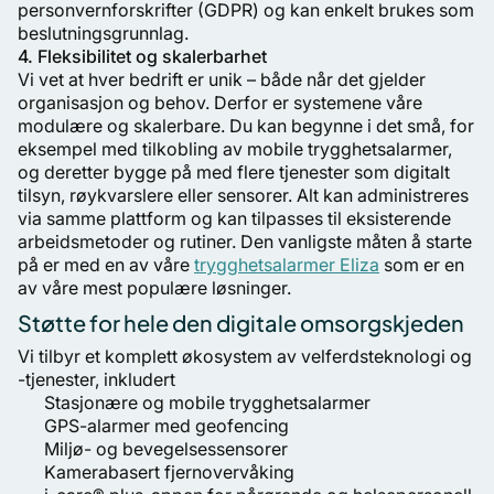
personvernforskrifter (GDPR) og kan enkelt brukes som
beslutningsgrunnlag.
4. Fleksibilitet og skalerbarhet
Vi vet at hver bedrift er unik – både når det gjelder
organisasjon og behov. Derfor er systemene våre
modulære og skalerbare. Du kan begynne i det små, for
eksempel med tilkobling av mobile trygghetsalarmer,
og deretter bygge på med flere tjenester som digitalt
tilsyn, røykvarslere eller sensorer. Alt kan administreres
via samme plattform og kan tilpasses til eksisterende
arbeidsmetoder og rutiner. Den vanligste måten å starte
på er med en av våre
trygghetsalarmer Eliza
som er en
av våre mest populære løsninger.
Støtte for hele den digitale omsorgskjeden
Vi tilbyr et komplett økosystem av velferdsteknologi og
-tjenester, inkludert
Stasjonære og mobile trygghetsalarmer
GPS-alarmer med geofencing
Miljø- og bevegelsessensorer
Kamerabasert fjernovervåking