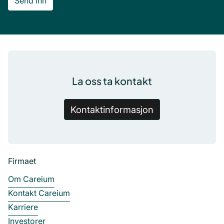
Bunntekst
La oss ta kontakt
Kontaktinformasjon
Firmaet
Om Careium
Kontakt Careium
Karriere
Investorer