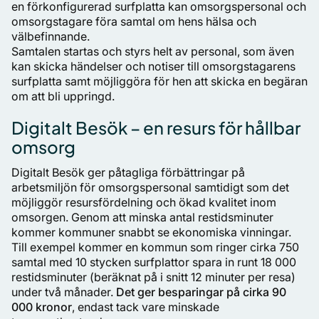
en förkonfigurerad surfplatta kan omsorgspersonal och
omsorgstagare föra samtal om hens hälsa och
välbefinnande.
Samtalen startas och styrs helt av personal, som även
kan skicka händelser och notiser till omsorgstagarens
surfplatta samt möjliggöra för hen att skicka en begäran
om att bli uppringd.
Digitalt Besök – en resurs för hållbar
omsorg
Digitalt Besök ger påtagliga förbättringar på
arbetsmiljön för omsorgspersonal samtidigt som det
möjliggör resursfördelning och ökad kvalitet inom
omsorgen. Genom att minska antal restidsminuter
kommer kommuner snabbt se ekonomiska vinningar.
Till exempel kommer en kommun som ringer cirka 750
samtal med 10 stycken surfplattor spara in runt 18 000
restidsminuter (beräknat på i snitt 12 minuter per resa)
under två månader.
Det ger besparingar på cirka 90
000 kronor
, endast tack vare minskade