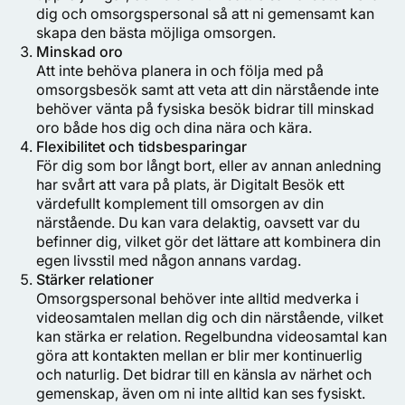
dig och omsorgspersonal så att ni gemensamt kan
skapa den bästa möjliga omsorgen.
Minskad oro
Att inte behöva planera in och följa med på
omsorgsbesök samt att veta att din närstående inte
behöver vänta på fysiska besök bidrar till minskad
oro både hos dig och dina nära och kära.
Flexibilitet och tidsbesparingar
För dig som bor långt bort, eller av annan anledning
har svårt att vara på plats, är Digitalt Besök ett
värdefullt komplement till omsorgen av din
närstående. Du kan vara delaktig, oavsett var du
befinner dig, vilket gör det lättare att kombinera din
egen livsstil med någon annans vardag.
Stärker relationer
Omsorgspersonal behöver inte alltid medverka i
videosamtalen mellan dig och din närstående, vilket
kan stärka er relation. Regelbundna videosamtal kan
göra att kontakten mellan er blir mer kontinuerlig
och naturlig. Det bidrar till en känsla av närhet och
gemenskap, även om ni inte alltid kan ses fysiskt.