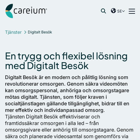
Careium Sweden
Hoppa till innehåll
SE
International
Sök efter:
France
Tjänster
Digitalt Besök
Germany
Netherlands
En trygg och flexibel lösning
Norway
med Digitalt Besök
Spain
Sweden
Digitalt Besök är en modern och pålitlig lösning som
revolutionerar omsorgen. Genom säkra videomöten
United Kingdom
kan omsorgspersonal, anhöriga och omsorgstagare
mötas digitalt. Tjänsten, som följer kraven i
socialtjänstlagen gällande tillgänglighet, bidrar till en
mer effektiv och
individanpassad
omsorg
.
Tjänsten Digitalt Besök effektiviserar och
framtidssäkrar omsorgen i alla led – från
omsorgsgivare eller anhörig till omsorgstagare. Genom
säkra och planerade videosamtal som genomförs via