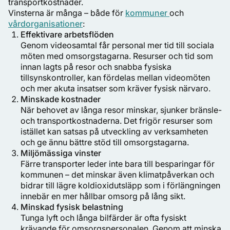
transportkostnader.
Vinsterna är många – både för
kommuner
och
vårdorganisationer
:
Effektivare arbetsflöden
Genom videosamtal får personal mer tid till sociala
möten med omsorgstagarna. Resurser och tid som
innan lagts på resor och snabba fysiska
tillsynskontroller, kan fördelas mellan videomöten
och mer akuta insatser som kräver fysisk närvaro.
Minskade kostnader
När behovet av långa resor minskar, sjunker bränsle-
och transportkostnaderna. Det frigör resurser som
istället kan satsas på utveckling av verksamheten
och ge ännu bättre stöd till omsorgstagarna.
Miljömässiga vinster
Färre transporter leder inte bara till besparingar för
kommunen – det minskar även klimatpåverkan och
bidrar till lägre koldioxidutsläpp som i förlängningen
innebär en mer hållbar omsorg på lång sikt.
Minskad fysisk belastning
Tunga lyft och långa bilfärder är ofta fysiskt
krävande för omsorgspersonalen. Genom att minska