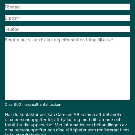
Företag
E-
post
*
Telefon
Vad
kan
vi
hjälpa
er
med?
*
0 av 600 maximalt antal tecken
När du kontaktar oss kan Careium AB komma att behandla
dina personuppgifter för att hjälpa dig med ditt ärende och
förbättra din upplevelse. Mer information om behandlingen av
dina personuppgifter och dina rättigheter som registrerad finns
i vår
integritetspolicy
.