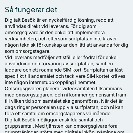
Så fungerar det
Digitalt Besök är en nyckelfärdig lösning, redo att
användas direkt vid leverans. För dig som
omsorgsgivare är den enkel att implementera
verksamheten, och eftersom surfplattan inte kräver
någon teknisk förkunskap är den lätt att använda för dig
som omsorgstagare.
Vid leverans medföljer ett ställ eller fodral för enkel
användning och förvaring av surfplattan, samt en
laddare och ett roamande SIM kort. Surfplattan är låst
specifikt till ändamålet och tack vare SIM kortet kräves
inte någon internetuppkoppling i hemmet.
Omsorgsgivaren planerar videosamtalen tillsammans
med omsorgstagaren, och ni kommer gemensamt fram
till vilken tid som samtalet ska genomföras. När det är
dags ringer personalen upp via surfplattan, och ni kan
föra ett samtal om omsorgstagarens välmående.
Digitalt Besök möjliggör enskilda samtal och
gruppsamtal. Med tjänsten kan omsorgsgivare föra
gruppträningar, stötta med digitala inköp, påminna om