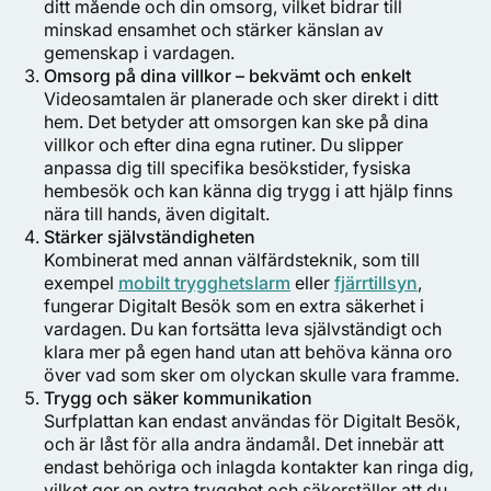
ditt mående och din omsorg, vilket bidrar till
minskad ensamhet och stärker känslan av
gemenskap i vardagen.
Omsorg på dina villkor – bekvämt och enkelt
Videosamtalen är planerade och sker direkt i ditt
hem. Det betyder att omsorgen kan ske på dina
villkor och efter dina egna rutiner. Du slipper
anpassa dig till specifika besökstider, fysiska
hembesök och kan känna dig trygg i att hjälp finns
nära till hands, även digitalt.
Stärker självständigheten
Kombinerat med annan välfärdsteknik, som till
exempel
mobilt trygghetslarm
eller
fjärrtillsyn
,
fungerar Digitalt Besök som en extra säkerhet i
vardagen. Du kan fortsätta leva självständigt och
klara mer på egen hand utan att behöva känna oro
över vad som sker om olyckan skulle vara framme.
Trygg och säker kommunikation
Surfplattan kan endast användas för Digitalt Besök,
och är låst för alla andra ändamål. Det innebär att
endast behöriga och inlagda kontakter kan ringa dig,
vilket ger en extra trygghet och säkerställer att du