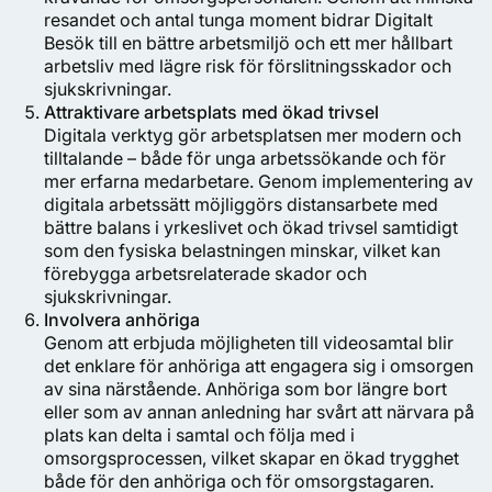
resandet och antal tunga moment bidrar Digitalt
Besök till en bättre arbetsmiljö och ett mer hållbart
arbetsliv med lägre risk för förslitningsskador och
sjukskrivningar.
Attraktivare arbetsplats med ökad trivsel
Digitala verktyg gör arbetsplatsen mer modern och
tilltalande – både för unga arbetssökande och för
mer erfarna medarbetare. Genom implementering av
digitala arbetssätt möjliggörs distansarbete med
bättre balans i yrkeslivet och ökad trivsel samtidigt
som den fysiska belastningen minskar, vilket kan
förebygga arbetsrelaterade skador och
sjukskrivningar.
Involvera anhöriga
Genom att erbjuda möjligheten till videosamtal blir
det enklare för anhöriga att engagera sig i omsorgen
av sina närstående. Anhöriga som bor längre bort
eller som av annan anledning har svårt att närvara på
plats kan delta i samtal och följa med i
omsorgsprocessen, vilket skapar en ökad trygghet
både för den anhöriga och för omsorgstagaren.