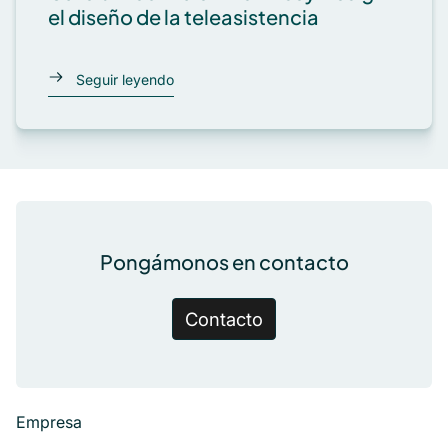
el diseño de la teleasistencia
Seguir leyendo
Pie de página
Pongámonos en contacto
Contacto
Empresa