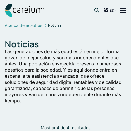
Careium Spain
Ir al contenido
ES
International
Buscar:
Acerca de nosotros
Noticias
France
Germany
Noticias
Netherlands
Las generaciones de más edad están en mejor forma,
Norway
gozan de mejor salud y son más independientes que
Spain
antes. Una población envejecida presenta numerosos
desafíos para la sociedad. Y es aquí donde entra en
Sweden
escena la teleasistencia avanzada, que ofrece
United Kingdom
soluciones de seguridad digital rentables y de calidad
garantizada, capaces de permitir que las personas
mayores vivan de manera independiente durante más
tiempo.
Mostrar
4
de
4
resultados