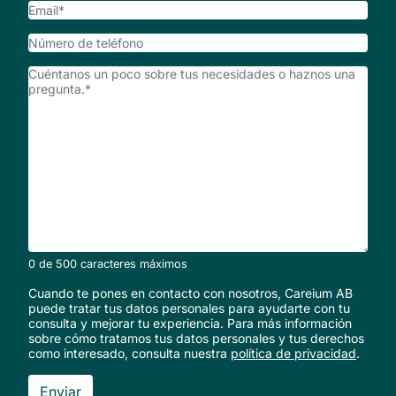
Email
*
Número
de
¿Cómo
teléfono
podemos
ayudarte?
*
0 de 500 caracteres máximos
Cuando te pones en contacto con nosotros, Careium AB
puede tratar tus datos personales para ayudarte con tu
consulta y mejorar tu experiencia. Para más información
sobre cómo tratamos tus datos personales y tus derechos
como interesado, consulta nuestra
política de privacidad
.