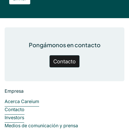
Pie de página
Pongámonos en contacto
Contacto
Empresa
Acerca Careium
Contacto
Investors
Medios de comunicación y prensa