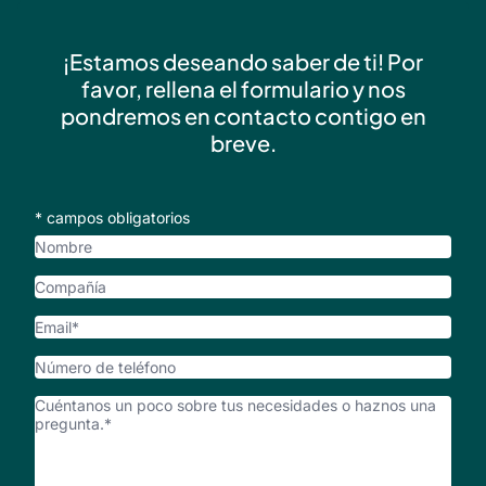
¡Estamos deseando saber de ti! Por
favor, rellena el formulario y nos
pondremos en contacto contigo en
breve.
* campos obligatorios
Nombre
Compañía
Email
*
Número
de
¿Cómo
teléfono
podemos
ayudarte?
*