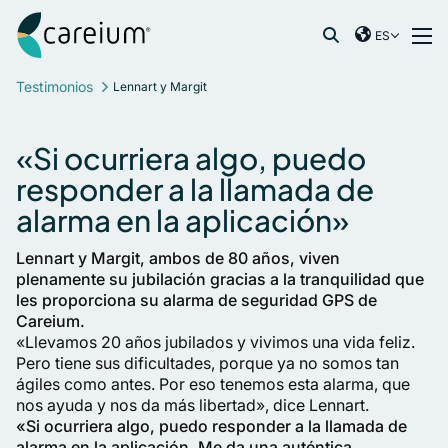
Careium Spain
Ir al contenido
ES
International
Buscar:
Testimonios
Lennart y Margit
France
Germany
«Si ocurriera algo, puedo
Netherlands
responder a la llamada de
Norway
alarma en la aplicación»
Spain
Sweden
Lennart y Margit, ambos de 80 años, viven
United Kingdom
plenamente su jubilación gracias a la tranquilidad que
les proporciona su alarma de seguridad GPS de
Careium.
«Llevamos 20 años jubilados y vivimos una vida feliz.
Pero tiene sus dificultades, porque ya no somos tan
ágiles como antes. Por eso tenemos esta alarma, que
nos ayuda y nos da más libertad», dice Lennart.
«Si ocurriera algo, puedo responder a la llamada de
alarma en la aplicación. Me da una auténtica