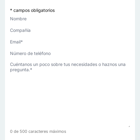
* campos obligatorios
Nombre
Compañía
Email
*
Número
de
¿Cómo
teléfono
podemos
ayudarte?
*
0 de 500 caracteres máximos