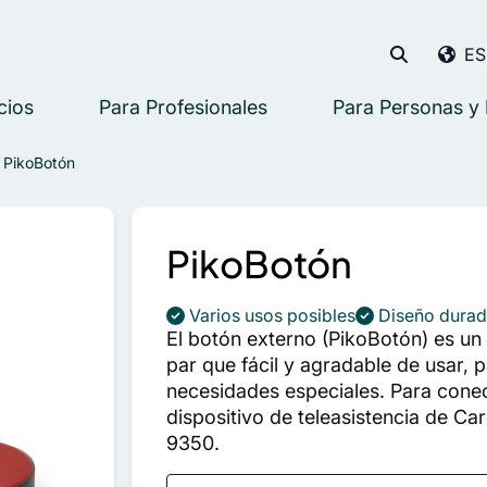
Buscar
E
Buscar
Buscar en
cios
Para Profesionales
Para Personas y 
Internatio
France
PikoBotón
Germany
Netherla
PikoBotón
Norway
Spain
Varios usos posibles
Diseño dura
Sweden
El botón externo (PikoBotón) es un
par que fácil y agradable de usar,
United K
necesidades especiales. Para conec
dispositivo de teleasistencia de C
9350.