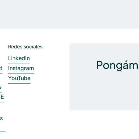
Redes sociales
LinkedIn
Pongámo
d
Instagram
YouTube
s
UE
as