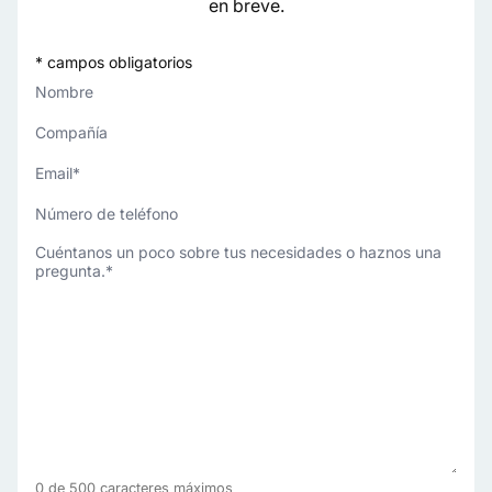
en breve.
* campos obligatorios
Nombre
Compañía
Email
*
Número
de
¿Cómo
teléfono
podemos
ayudarte?
*
0 de 500 caracteres máximos