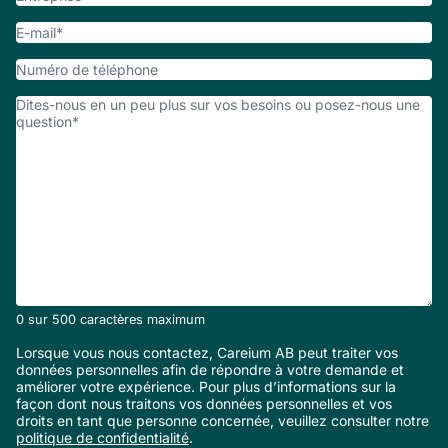
E-
mail
*
Numéro
de
Comment
téléphone
pouvpons-
nous
vous
aider?
*
0 sur 500 caractères maximum
Lorsque vous nous contactez, Careium AB peut traiter vos
données personnelles afin de répondre à votre demande et
améliorer votre expérience. Pour plus d’informations sur la
façon dont nous traitons vos données personnelles et vos
droits en tant que personne concernée, veuillez consulter notre
politique de confidentialité
.