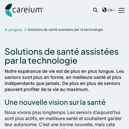
Careium France
Skip to content
FR
International
Recherche de :
France
A propos
Solutions de santé assistées par la technologie
Germany
Netherlands
Solutions de santé assistées
Norway
par la technologie
Spain
Sweden
Notre espérance de vie est de plus en plus longue. Les
seniors sont plus en forme, en meilleure santé et plus
United Kingdom
indépendants que jamais. De plus en plus de seniors
peuvent profiter de la vie au maximum.
Une nouvelle vision sur la santé
Nous vivons plus longtemps. Les seniors d’aujourd’hui
sont plus actifs, en meilleure santé et souhaitent garder
leur autonomie. C’est une bonne nouvelle, mais cela