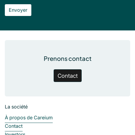
Pied de page
Prenons contact
Contact
La société
À propos de Careium
Contact
Investors