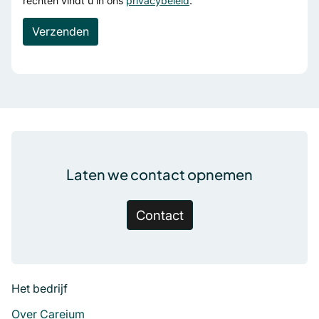
rechten vindt u in ons
privacybeleid
.
Voettekst
Laten we contact opnemen
Contact
Het bedrijf
Over Careium