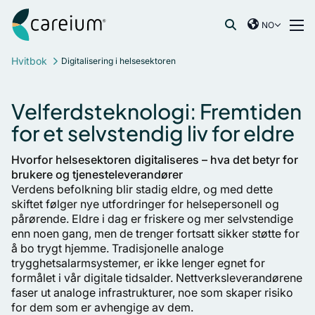
Careium Norway
Hopp til innhold
NO
International
Søk etter:
Hvitbok
Digitalisering i helsesektoren
France
Germany
Velferdsteknologi: Fremtiden
Netherlands
for et selvstendig liv for eldre
Norway
Spain
Hvorfor helsesektoren digitaliseres – hva det betyr for
Sweden
brukere og tjenesteleverandører
Verdens befolkning blir stadig eldre, og med dette
United Kingdom
skiftet følger nye utfordringer for helsepersonell og
pårørende. Eldre i dag er friskere og mer selvstendige
enn noen gang, men de trenger fortsatt sikker støtte for
å bo trygt hjemme. Tradisjonelle analoge
trygghetsalarmsystemer, er ikke lenger egnet for
formålet i vår digitale tidsalder. Nettverksleverandørene
faser ut analoge infrastrukturer, noe som skaper risiko
for dem som er avhengige av dem.