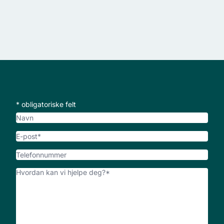
* obligatoriske felt
Navn
E-
post
*
Telefonnummer
Hvordan
kan
vi
hjelpe
deg?