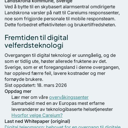
Landskrona kommune, Sverige
Ved å bytte til en skybasert alarmsentral omdirigerte
Landskrona varsler på natt til Careiums responssenter,
noe som frigjorde personale til mobile responsteam.
Dette forbedret effektiviteten og brukertilfredsheten.
Fremtiden til digital
velferdsteknologi
Overgangen til digital teknologi er uunngåelig, og de
som er tidlig ute, høster allerede fruktene av det.
Sverige, som er et foregangsland i denne overgangen,
har opplevd færre feil, lavere kostnader og mer
fornøyde brukere.
Sist oppdatert: 18. mars 2026
Oppdag mer
Lær mer om våre
overvåkingssenter
Samarbeid med en av Europas mest erfarne
leverandører av teknologibaserte helsetjenester
Hvorfor velge Careium?
Last ned Whitepaper (original)
Digital teleomsorg: behovet for en overgang til digitale