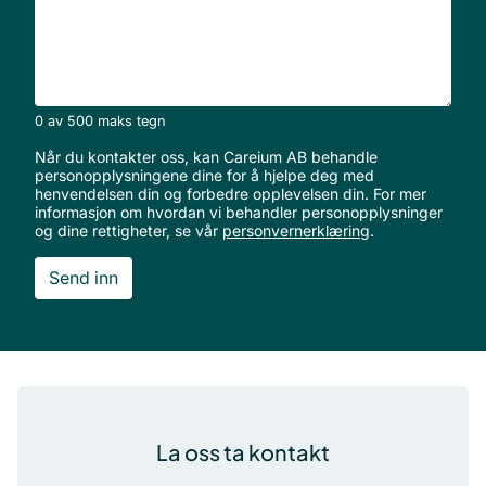
*
0 av 500 maks tegn
Når du kontakter oss, kan Careium AB behandle
personopplysningene dine for å hjelpe deg med
henvendelsen din og forbedre opplevelsen din. For mer
informasjon om hvordan vi behandler personopplysninger
og dine rettigheter, se vår
personvernerklæring
.
Bunntekst
La oss ta kontakt