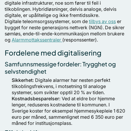
digitale infrastrukturer, noe som fører til feil i
tilkoblingen. Hybridløsninger, delvis analoge, delvis
digitale, er upålitelige og ikke fremtidssikre.
Digitale teleomsorgssystemer, som de
tilbys av oss
er
bygget for neste generasjons nettverk (NGN). De sikrer
sømløs, ende-til-ende-kommunikasjon mellom brukere
og
Alarmmottakssentraler
(responssenter).
Fordelene med digitalisering
Samfunnsmessige fordeler: Trygghet og
selvstendighet
Sikkerhet:
Digitale alarmer har nesten perfekt
tilkoblingsfrekvens, i motsetning til analoge
systemer, som svikter opptil 20 % av tiden.
Kostnadsbesparelser:
Ved at eldre bor hjemme
lenger, reduseres kostnadene til kommunen. I
Sverige koster for eksempel hjemmesykepleie 1 620
euro per måned, sammenlignet med 6 350 euro per
måned for institusjonsplass.