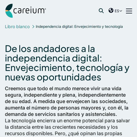
Careium Spain
Ir al contenido
ES
International
Buscar:
Libro blanco
Independencia digital: Envejecimiento y tecnología
France
Germany
De los andadores a la
Netherlands
independencia digital:
Norway
Envejecimiento, tecnología y
Spain
Sweden
nuevas oportunidades
United Kingdom
Creemos que todo el mundo merece vivir una vida
segura, independiente y plena, independientemente
de su edad. A medida que envejecen las sociedades,
aumenta el número de personas mayores y, con él, la
demanda de servicios sanitarios y asistenciales.
La tecnología encierra un enorme potencial para salvar
la distancia entre las crecientes necesidades y los
recursos disponibles. Pero, ¿qué opinan las propias