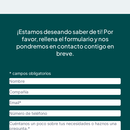
¡Estamos deseando saber de ti! Por
favor, rellena el formulario y nos
pondremos en contacto contigo en
breve.
* campos obligatorios
Nombre
Compañía
Email
*
Número
de
¿Cómo
teléfono
podemos