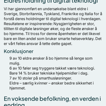
Eldres holdning til digital teknologi
Vi har gjennomført en undersøkelse blant eldre i
Sverige, Storbritannia, Tyskland, Frankrike og Italia for å
forstå deres holdninger til digital teknologi i hverdagen.
Resultatene er inspirerende: Nysgjerrigheten er stor,
tilliten til digitale løsninger øker, og de fleste ønsker å
bo hjemme. Til tross for denne åpenheten er det likevel
bare en liten andel som bruker smarte helseverktøy. Det
er vårt felles ansvar å tette dette gapet.
Konklusjoner
9 av 10 eldre ønsker å bo hjemme så lenge som
mulig.
6 av 10 føler seg tryggere takket være teknologi.
Bare 14 % bruker tekniske hjelpemidler i dag.
7 av 10 stoler på smarthusløsninger.
Eldre – særlig kvinner – ønsker bedre sikkerhet i
hjemmet.
En voksende befolkning, en verden i
endring