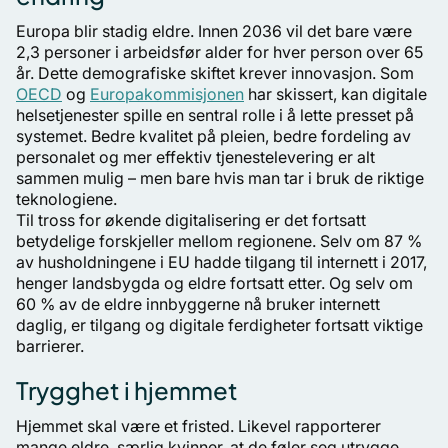
Europa blir stadig eldre. Innen 2036 vil det bare være
2,3 personer i arbeidsfør alder for hver person over 65
år. Dette demografiske skiftet krever innovasjon. Som
OECD
og
Europakommisjonen
har skissert, kan digitale
helsetjenester spille en sentral rolle i å lette presset på
systemet. Bedre kvalitet på pleien, bedre fordeling av
personalet og mer effektiv tjenestelevering er alt
sammen mulig – men bare hvis man tar i bruk de riktige
teknologiene.
Til tross for økende digitalisering er det fortsatt
betydelige forskjeller mellom regionene. Selv om 87 %
av husholdningene i EU hadde tilgang til internett i 2017,
henger landsbygda og eldre fortsatt etter. Og selv om
60 % av de eldre innbyggerne nå bruker internett
daglig, er tilgang og digitale ferdigheter fortsatt viktige
barrierer.
Trygghet i hjemmet
Hjemmet skal være et fristed. Likevel rapporterer
mange eldre, særlig kvinner, at de føler seg utrygge.