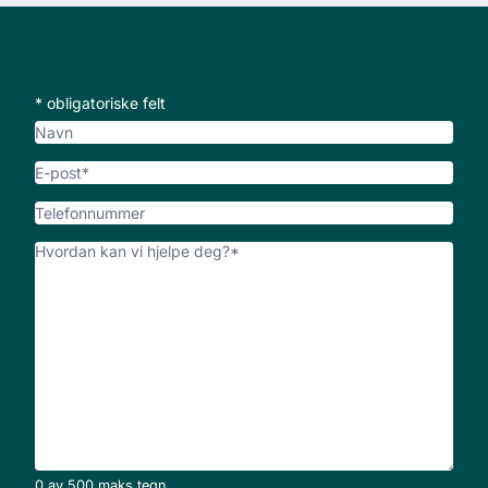
* obligatoriske felt
Navn
E-
post
*
Telefonnummer
Hvordan
kan
vi
hjelpe
deg?
*
0 av 500 maks tegn