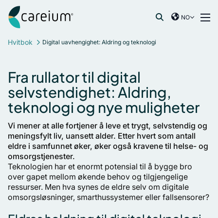
Careium Norway
Hopp til innhold
NO
International
Søk etter:
Hvitbok
Digital uavhengighet: Aldring og teknologi
France
Germany
Fra rullator til digital
Netherlands
selvstendighet: Aldring,
Norway
teknologi og nye muligheter
Spain
Sweden
Vi mener at alle fortjener å leve et trygt, selvstendig og
United Kingdom
meningsfylt liv, uansett alder. Etter hvert som antall
eldre i samfunnet øker, øker også kravene til helse- og
omsorgstjenester.
Teknologien har et enormt potensial til å bygge bro
over gapet mellom økende behov og tilgjengelige
ressurser. Men hva synes de eldre selv om digitale
omsorgsløsninger, smarthussystemer eller fallsensorer?