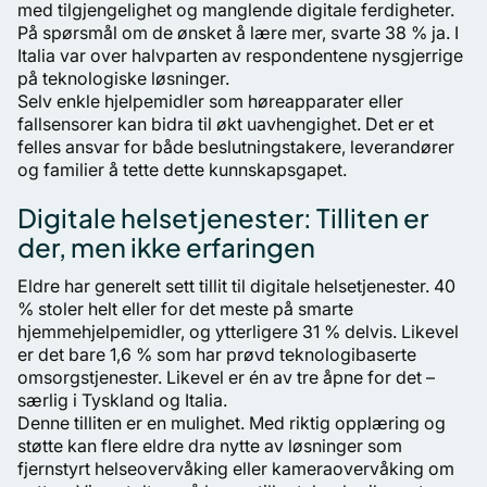
med tilgjengelighet og manglende digitale ferdigheter.
På spørsmål om de ønsket å lære mer, svarte 38 % ja. I
Italia var over halvparten av respondentene nysgjerrige
på teknologiske løsninger.
Selv enkle hjelpemidler som høreapparater eller
fallsensorer kan bidra til økt uavhengighet. Det er et
felles ansvar for både beslutningstakere, leverandører
og familier å tette dette kunnskapsgapet.
Digitale helsetjenester: Tilliten er
der, men ikke erfaringen
Eldre har generelt sett tillit til digitale helsetjenester. 40
% stoler helt eller for det meste på smarte
hjemmehjelpemidler, og ytterligere 31 % delvis. Likevel
er det bare 1,6 % som har prøvd teknologibaserte
omsorgstjenester. Likevel er én av tre åpne for det –
særlig i Tyskland og Italia.
Denne tilliten er en mulighet. Med riktig opplæring og
støtte kan flere eldre dra nytte av løsninger som
fjernstyrt helseovervåking eller kameraovervåking om