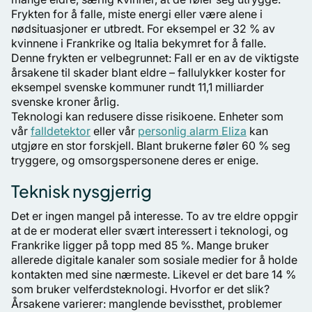
Frykten for å falle, miste energi eller være alene i
nødsituasjoner er utbredt. For eksempel er 32 % av
kvinnene i Frankrike og Italia bekymret for å falle.
Denne frykten er velbegrunnet: Fall er en av de viktigste
årsakene til skader blant eldre – fallulykker koster for
eksempel svenske kommuner rundt 11,1 milliarder
svenske kroner årlig.
Teknologi kan redusere disse risikoene. Enheter som
vår
falldetektor
eller vår
personlig alarm Eliza
kan
utgjøre en stor forskjell. Blant brukerne føler 60 % seg
tryggere, og omsorgspersonene deres er enige.
Teknisk nysgjerrig
Det er ingen mangel på interesse. To av tre eldre oppgir
at de er moderat eller svært interessert i teknologi, og
Frankrike ligger på topp med 85 %. Mange bruker
allerede digitale kanaler som sosiale medier for å holde
kontakten med sine nærmeste. Likevel er det bare 14 %
som bruker velferdsteknologi. Hvorfor er det slik?
Årsakene varierer: manglende bevissthet, problemer