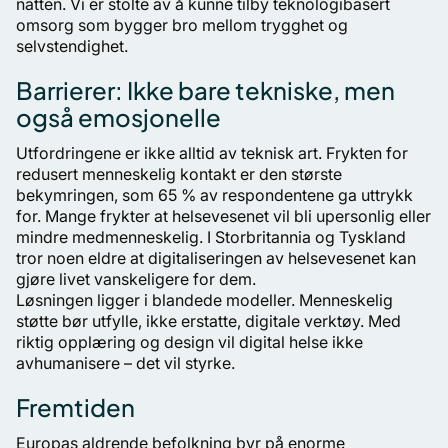
natten. Vi er stolte av å kunne tilby teknologibasert
omsorg som bygger bro mellom trygghet og
selvstendighet.
Barrierer: Ikke bare tekniske, men
også emosjonelle
Utfordringene er ikke alltid av teknisk art. Frykten for
redusert menneskelig kontakt er den største
bekymringen, som 65 % av respondentene ga uttrykk
for. Mange frykter at helsevesenet vil bli upersonlig eller
mindre medmenneskelig. I Storbritannia og Tyskland
tror noen eldre at digitaliseringen av helsevesenet kan
gjøre livet vanskeligere for dem.
Løsningen ligger i blandede modeller. Menneskelig
støtte bør utfylle, ikke erstatte, digitale verktøy. Med
riktig opplæring og design vil digital helse ikke
avhumanisere – det vil styrke.
Fremtiden
Europas aldrende befolkning byr på enorme