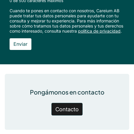
0 de 500 caracteres máximos
Cuando te pones en contacto con nosotros, Careium AB
puede tratar tus datos personales para ayudarte con tu
consulta y mejorar tu experiencia. Para más información
sobre cómo tratamos tus datos personales y tus derechos
como interesado, consulta nuestra
política de privacidad
.
Pie de página
Pongámonos en contacto
Contacto