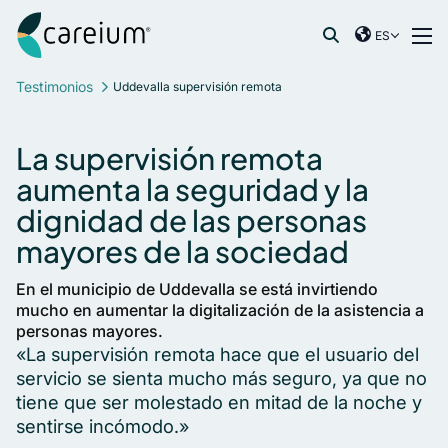
Careium Spain
Ir al contenido
ES
International
Buscar:
Testimonios
Uddevalla supervisión remota
France
Germany
La supervisión remota
Netherlands
aumenta la seguridad y la
Norway
dignidad de las personas
Spain
Sweden
mayores de la sociedad
United Kingdom
En el municipio de Uddevalla se está invirtiendo
mucho en aumentar la digitalización de la asistencia a
personas mayores.
«La supervisión remota hace que el usuario del
servicio se sienta mucho más seguro, ya que no
tiene que ser molestado en mitad de la noche y
sentirse incómodo.»