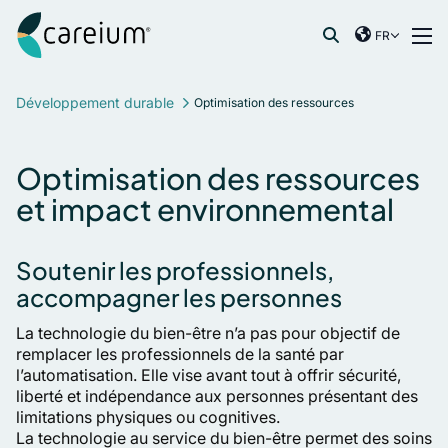
Careium France
Skip to content
FR
International
Recherche de :
France
Développement durable
Optimisation des ressources
Germany
Netherlands
Optimisation des ressources
Norway
et impact environnemental
Spain
Sweden
Soutenir les professionnels,
United Kingdom
accompagner les personnes
La technologie du bien-être n’a pas pour objectif de
remplacer les professionnels de la santé par
l’automatisation. Elle vise avant tout à offrir sécurité,
liberté et indépendance aux personnes présentant des
limitations physiques ou cognitives.
La technologie au service du bien-être permet des soins