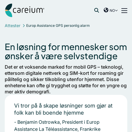
Careium Norway
Hopp til innhold
NO
International
Søk etter:
Attester
Europ Assistance GPS personlig alarm
France
Germany
En løsning for mennesker som
Netherlands
ønsker å være selvstendige
Norway
Spain
Det er et voksende marked for mobil GPS – teknologi,
Sweden
ettersom digitale nettverk og SIM-kort for roaming gir
pålitelig og sikker tilkobling utenfor hjemmet. Disse
United Kingdom
enhetene kan ofte gi trygghet og støtte for en yngre og
mer aktiv demografi.
Vi tror på å skape løsninger som gjør at
folk kan bli boende hjemme
Benjamin Ostrowka, President i Europ
Assistance La Téléassistance, Frankrike