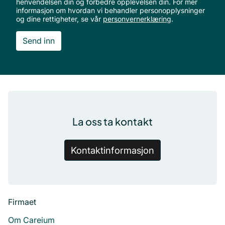
henvendelsen din og forbedre opplevelsen din. For mer
informasjon om hvordan vi behandler personopplysninger
og dine rettigheter, se vår
personvernerklæring
.
Bunntekst
La oss ta kontakt
Kontaktinformasjon
Firmaet
Om Careium