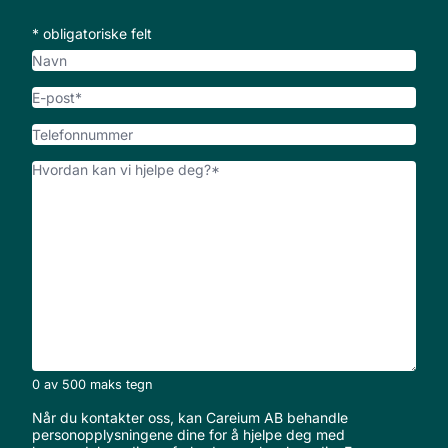
* obligatoriske felt
Navn
E-
post
*
Telefonnummer
Hvordan
kan
vi
hjelpe
deg?
*
0 av 500 maks tegn
Når du kontakter oss, kan Careium AB behandle
personopplysningene dine for å hjelpe deg med