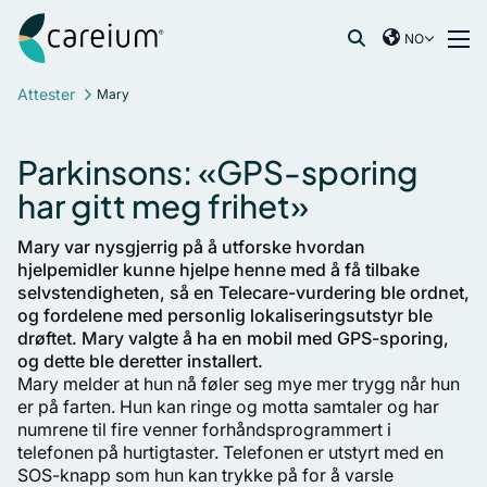
Careium Norway
Hopp til innhold
NO
International
Søk etter:
Attester
Mary
France
Germany
Parkinsons: «GPS-sporing
Netherlands
har gitt meg frihet»
Norway
Spain
Mary var nysgjerrig på å utforske hvordan
Sweden
hjelpemidler kunne hjelpe henne med å få tilbake
selvstendigheten, så en Telecare-vurdering ble ordnet,
United Kingdom
og fordelene med personlig lokaliseringsutstyr ble
drøftet. Mary valgte å ha en mobil med GPS-sporing,
og dette ble deretter installert.
Mary melder at hun nå føler seg mye mer trygg når hun
er på farten. Hun kan ringe og motta samtaler og har
numrene til fire venner forhåndsprogrammert i
telefonen på hurtigtaster. Telefonen er utstyrt med en
SOS-knapp som hun kan trykke på for å varsle