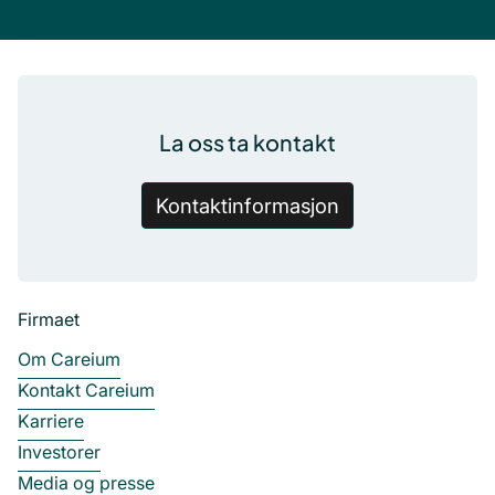
Bunntekst
La oss ta kontakt
Kontaktinformasjon
Firmaet
Om Careium
Kontakt Careium
Karriere
Investorer
Media og presse