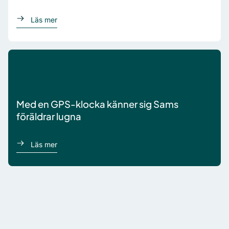
om Lennart and Margit
Läs mer
Med en GPS-klocka känner sig Sams
föräldrar lugna
om Sam
Läs mer