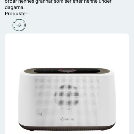
oroar hennes grannar som ser efter henne under
dagarna.
Produkter: