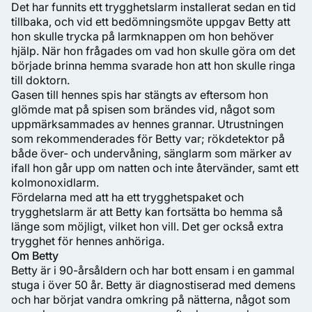
Det har funnits ett trygghetslarm installerat sedan en tid
tillbaka, och vid ett bedömningsmöte uppgav Betty att
hon skulle trycka på larmknappen om hon behöver
hjälp. När hon frågades om vad hon skulle göra om det
började brinna hemma svarade hon att hon skulle ringa
till doktorn.
Gasen till hennes spis har stängts av eftersom hon
glömde mat på spisen som brändes vid, något som
uppmärksammades av hennes grannar. Utrustningen
som rekommenderades för Betty var; rökdetektor på
både över- och undervåning, sänglarm som märker av
ifall hon går upp om natten och inte återvänder, samt ett
kolmonoxidlarm.
Fördelarna med att ha ett trygghetspaket och
trygghetslarm är att Betty kan fortsätta bo hemma så
länge som möjligt, vilket hon vill. Det ger också extra
trygghet för hennes anhöriga.
Om Betty
Betty är i 90-årsåldern och har bott ensam i en gammal
stuga i över 50 år. Betty är diagnostiserad med demens
och har börjat vandra omkring på nätterna, något som