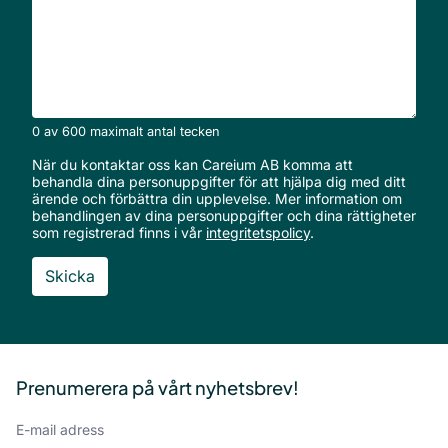
er
med?
*
0 av 600 maximalt antal tecken
När du kontaktar oss kan Careium AB komma att
behandla dina personuppgifter för att hjälpa dig med ditt
ärende och förbättra din upplevelse. Mer information om
behandlingen av dina personuppgifter och dina rättigheter
som registrerad finns i vår
integritetspolicy
.
Sidfot
Prenumerera på vårt nyhetsbrev!
Email