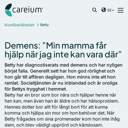
Careium Sweden
Hoppa till innehåll
SE
International
Sök efter:
Kundberättelser
Betty
France
Germany
Demens: ”Min mamma får
Netherlands
hjälp när jag inte kan vara där”
Norway
Spain
Betty har diagnostiserats med demens och har nyligen
Sweden
börjat falla. Generellt sett har hon god rörlighet och
hon går till affären dagligen. Hon minns inte att hon
United Kingdom
ramlat. Socialtjänsten är nu inblandad och är oroliga
för Bettys trygghet i hemmet.
Betty har en bror som bor nära och hjälper henne när
han kan, men även han är äldre och har hälsoproblem.
Hennes dotter bor allt för långt bort för att kunna
komma och hjälpa sin mor om hon behöver det. När
Betty frågades om sina promenader kom hon inte ihåg
dem, och blev väldigt upprörd och känslosam.