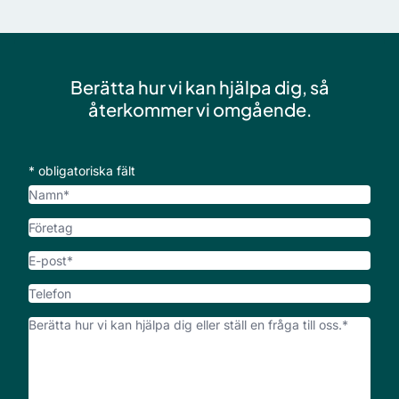
Berätta hur vi kan hjälpa dig, så
återkommer vi omgående.
* obligatoriska fält
Namn
Företag
E-
post
*
Telefon
Vad
kan
vi
hjälpa