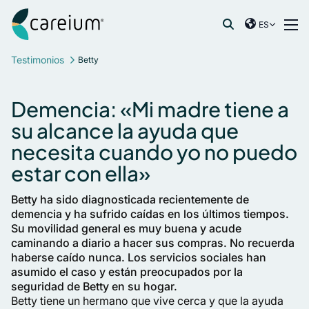
Careium Spain
Ir al contenido
ES
International
Buscar:
Testimonios
Betty
France
Germany
Demencia: «Mi madre tiene a
Netherlands
su alcance la ayuda que
Norway
necesita cuando yo no puedo
Spain
Sweden
estar con ella»
United Kingdom
Betty ha sido diagnosticada recientemente de
demencia y ha sufrido caídas en los últimos tiempos.
Su movilidad general es muy buena y acude
caminando a diario a hacer sus compras. No recuerda
haberse caído nunca. Los servicios sociales han
asumido el caso y están preocupados por la
seguridad de Betty en su hogar.
Betty tiene un hermano que vive cerca y que la ayuda