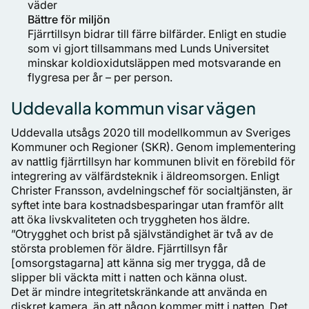
väder
Bättre för miljön
Fjärrtillsyn bidrar till färre bilfärder. Enligt en studie
som vi gjort tillsammans med Lunds Universitet
minskar koldioxidutsläppen med motsvarande en
flygresa per år – per person.
Uddevalla kommun visar vägen
Uddevalla utsågs 2020 till modellkommun av Sveriges
Kommuner och Regioner (SKR). Genom implementering
av nattlig fjärrtillsyn har kommunen blivit en förebild för
integrering av välfärdsteknik i äldreomsorgen. Enligt
Christer Fransson, avdelningschef för socialtjänsten, är
syftet inte bara kostnadsbesparingar utan framför allt
att öka livskvaliteten och tryggheten hos äldre.
”Otrygghet och brist på självständighet är två av de
största problemen för äldre. Fjärrtillsyn får
[omsorgstagarna] att känna sig mer trygga, då de
slipper bli väckta mitt i natten och känna olust.
Det är mindre integritetskränkande att använda en
diskret kamera, än att någon kommer mitt i natten. Det