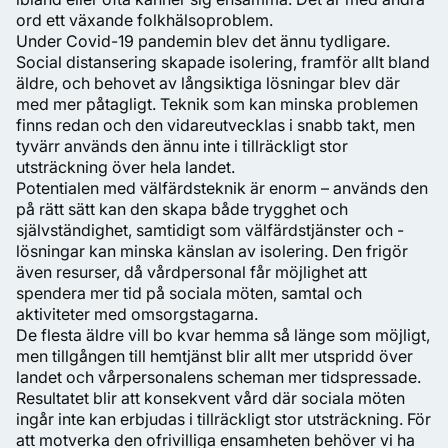
ord ett växande folkhälsoproblem.
Under Covid-19 pandemin blev det ännu tydligare.
Social distansering skapade isolering, framför allt bland
äldre, och behovet av långsiktiga lösningar blev där
med mer påtagligt. Teknik som kan minska problemen
finns redan och den vidareutvecklas i snabb takt, men
tyvärr används den ännu inte i tillräckligt stor
utsträckning över hela landet.
Potentialen med välfärdsteknik är enorm – används den
på rätt sätt kan den skapa både trygghet och
självständighet, samtidigt som välfärdstjänster och -
lösningar kan minska känslan av isolering. Den frigör
även resurser, då vårdpersonal får möjlighet att
spendera mer tid på sociala möten, samtal och
aktiviteter med omsorgstagarna.
De flesta äldre vill bo kvar hemma så länge som möjligt,
men tillgången till hemtjänst blir allt mer utspridd över
landet och vårpersonalens scheman mer tidspressade.
Resultatet blir att konsekvent vård där sociala möten
ingår inte kan erbjudas i tillräckligt stor utsträckning. För
att motverka den ofrivilliga ensamheten behöver vi ha