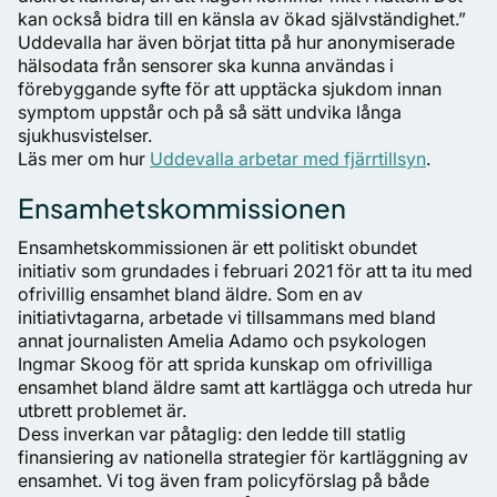
kan också bidra till en känsla av ökad självständighet.”
Uddevalla har även börjat titta på hur anonymiserade
hälsodata från sensorer ska kunna användas i
förebyggande syfte för att upptäcka sjukdom innan
symptom uppstår och på så sätt undvika långa
sjukhusvistelser.
Läs mer om hur
Uddevalla arbetar med fjärrtillsyn
.
Ensamhetskommissionen
Ensamhetskommissionen är ett politiskt obundet
initiativ som grundades i februari 2021 för att ta itu med
ofrivillig ensamhet bland äldre. Som en av
initiativtagarna, arbetade vi tillsammans med bland
annat journalisten Amelia Adamo och psykologen
Ingmar Skoog för att sprida kunskap om ofrivilliga
ensamhet bland äldre samt att kartlägga och utreda hur
utbrett problemet är.
Dess inverkan var påtaglig: den ledde till statlig
finansiering av nationella strategier för kartläggning av
ensamhet. Vi tog även fram policyförslag på både