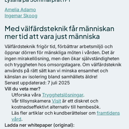
Amelia Adamo
Ingemar Skoog
Med välfärdsteknik får människan
mer tid att vara just människa
Välfärdsteknik frigör tid, förbättrar arbetsmiljö och
öppnar dörren för mänskliga möten i vården. Det är
ingen mirakellösning, men den ökar självständigheten
och tryggheten hos omsorgstagare. Om välfärdsteknik
används på rätt sätt kan vi minska ensamhet och
känslan av isolering bland samhällets äldre!
Senast uppdaterad: 7 juli 2025
Vill du veta mer?
Utforska våra
Trygghetslösningar
.
Vår tillsynskamera
Visit
är ett diskret och
kostnadseffektivt alternativ till hembesök.
Läs fler artiklar och kundberättelser om
framtidens
vård
.
Ladda ner whitepaper (original):