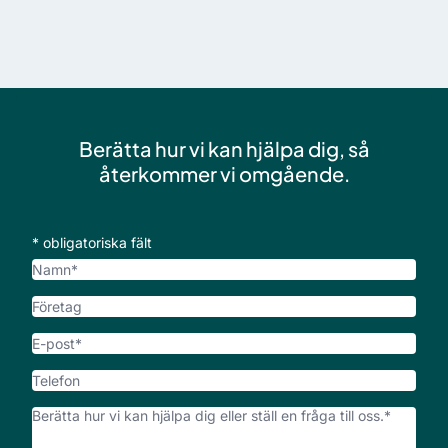
Berätta hur vi kan hjälpa dig, så
återkommer vi omgående.
* obligatoriska fält
Namn
Företag
E-
post
*
Telefon
Vad
kan