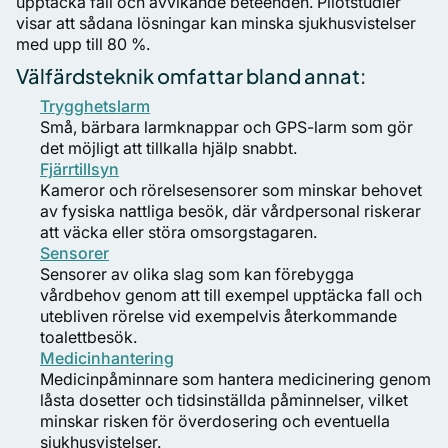
upptäcka fall och avvikande beteenden. Pilotstudier
visar att sådana lösningar kan minska sjukhusvistelser
med upp till 80 %.
Välfärdsteknik omfattar bland annat:
Trygghetslarm
Små, bärbara larmknappar och GPS-larm som gör
det möjligt att tillkalla hjälp snabbt.
Fjärrtillsyn
Kameror och rörelsesensorer som minskar behovet
av fysiska nattliga besök, där vårdpersonal riskerar
att väcka eller störa omsorgstagaren.
Sensorer
Sensorer av olika slag som kan förebygga
vårdbehov genom att till exempel upptäcka fall och
utebliven rörelse vid exempelvis återkommande
toalettbesök.
Medicinhantering
Medicinpåminnare som hantera medicinering genom
låsta dosetter och tidsinställda påminnelser, vilket
minskar risken för överdosering och eventuella
sjukhusvistelser.