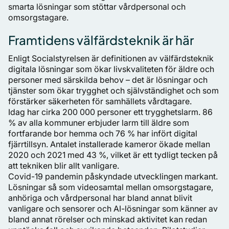
smarta lösningar som stöttar vårdpersonal och
omsorgstagare.
Framtidens välfärdsteknik är här
Enligt Socialstyrelsen är definitionen av välfärdsteknik
digitala lösningar som ökar livskvaliteten för äldre och
personer med särskilda behov – det är lösningar och
tjänster som ökar trygghet och självständighet och som
förstärker säkerheten för samhällets vårdtagare.
Idag har cirka 200 000 personer ett trygghetslarm. 86
% av alla kommuner erbjuder larm till äldre som
fortfarande bor hemma och 76 % har infört digital
fjärrtillsyn. Antalet installerade kameror ökade mellan
2020 och 2021 med 43 %, vilket är ett tydligt tecken på
att tekniken blir allt vanligare.
Covid-19 pandemin påskyndade utvecklingen markant.
Lösningar så som videosamtal mellan omsorgstagare,
anhöriga och vårdpersonal har bland annat blivit
vanligare och sensorer och AI-lösningar som känner av
bland annat rörelser och minskad aktivitet kan redan