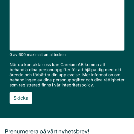
vi
hjälpa
er
med?
*
0 av 600 maximalt antal tecken
När du kontaktar oss kan Careium AB komma att
behandla dina personuppgifter för att hjälpa dig med ditt
ärende och förbättra din upplevelse. Mer information om
behandlingen av dina personuppgifter och dina rättigheter
som registrerad finns i vår
integritetspolicy
.
Sidfot
Prenumerera på vårt nyhetsbrev!