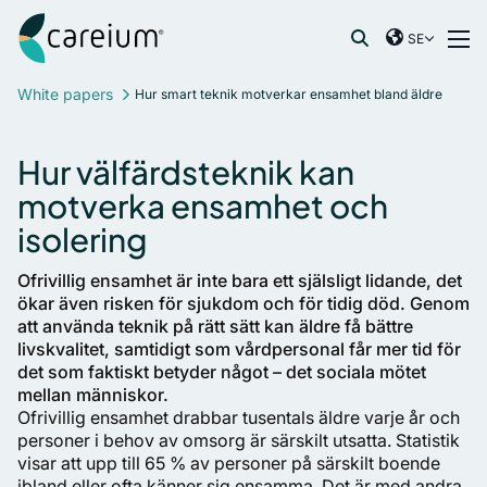
Careium Sweden
Hoppa till innehåll
SE
International
Sök efter:
White papers
Hur smart teknik motverkar ensamhet bland äldre
France
Germany
Hur välfärdsteknik kan
Netherlands
motverka ensamhet och
Norway
isolering
Spain
Sweden
Ofrivillig ensamhet är inte bara ett själsligt lidande, det
United Kingdom
ökar även risken för sjukdom och för tidig död. Genom
att använda teknik på rätt sätt kan äldre få bättre
livskvalitet, samtidigt som vårdpersonal får mer tid för
det som faktiskt betyder något – det sociala mötet
mellan människor.
Ofrivillig ensamhet drabbar tusentals äldre varje år och
personer i behov av omsorg är särskilt utsatta. Statistik
visar att upp till 65 % av personer på särskilt boende
ibland eller ofta känner sig ensamma. Det är med andra