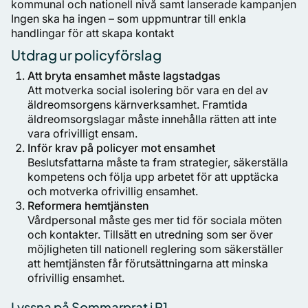
kommunal och nationell nivå samt lanserade kampanjen
Ingen ska ha ingen
– som uppmuntrar till enkla
handlingar för att skapa kontakt
Utdrag ur policyförslag
Att bryta ensamhet måste lagstadgas
Att motverka social isolering bör vara en del av
äldreomsorgens kärnverksamhet. Framtida
äldreomsorgslagar måste innehålla rätten att inte
vara ofrivilligt ensam.
Inför krav på policyer mot ensamhet
Beslutsfattarna måste ta fram strategier, säkerställa
kompetens och följa upp arbetet för att upptäcka
och motverka ofrivillig ensamhet.
Reformera hemtjänsten
Vårdpersonal måste ges mer tid för sociala möten
och kontakter. Tillsätt en utredning som ser över
möjligheten till nationell reglering som säkerställer
att hemtjänsten får förutsättningarna att minska
ofrivillig ensamhet.
Lyssna på Sommarprat i P1