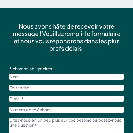
Nous avons hâte de recevoir votre
message ! Veuillez remplir le formulaire
et nous vous répondrons dans les plus
brefs délais.
* champs obligatoires
Nom
Entreprise
E-
mail
*
Numéro
de
Comment
téléphone
pouvpons-
nous