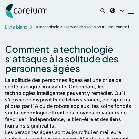
Careium France
Skip to content
FR
International
Recherche de :
Livre blanc
La technologie au service des soins pour lutter contre la solitude des personnes âgées
France
Germany
Comment la technologie
Netherlands
s’attaque à la solitude des
Norway
personnes âgées
Spain
Sweden
La solitude des personnes âgées est une crise de
United Kingdom
santé publique croissante. Cependant, les
technologies intelligentes peuvent y remédier. Qu’il
s’agisse de dispositifs de téléassistance, de capteurs
pilotés par l’IA ou de robots sociaux, les soins fondés
sur la technologie offrent des moyens novateurs de
favoriser l’indépendance, le bien-être et des liens
humains significatifs.
Les personnes âgées sont aujourd’hui en meilleure
santé et plus actives que jamais. Mais le vieillissement