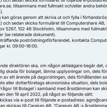
 och sedan skicka formuläret till följande e-postadres
.se, tillsammans med fullmakt och/eller andra behör
).
g kan göras genom att skriva ut och fylla i förhandsrö
) och sedan skicka formuläret till Computershare AB,
x 5267, 102 46 Stockholm, tillsammans med fullmakt 
ar (se relaterade dokument).
beträffande poströstningsförfarandet, kontakta Comput
ar kl. 09:00–16:00.
ande direktören ska, om någon aktieägare begär det, o
lig skada för bolaget, lämna upplysningar om, dels f
 av ett ärende på dagordningen, dels förhållanden s
 eller dotterföretags ekonomiska situation, dels bolag
Frågor till Bolaget i samband med årsstämman kan ski
en den 19 april 2022, på något av följande sätt:
kickas via e-post till följande e-postadress: agm@ca
kan skickas till Careium AB, ”Careium AB :s årsstämm