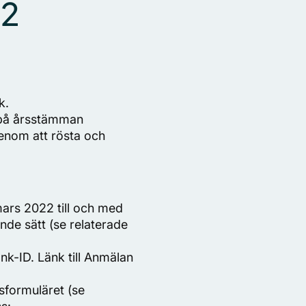
22
k.
a på årsstämman
genom att rösta och
ars 2022 till och med
nde sätt (se relaterade
k-ID. Länk till Anmälan
sformuläret (se