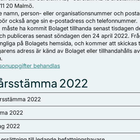
11 20 Malmö.
 namn, person- eller organisationsnummer och postad
bör också ange sin e-postadress och telefonnummer.
 måste ha kommit Bolaget tillhanda senast tisdagen d
h publiceras senast söndagen den 24 april 2022. Fr
ängliga på Bolagets hemsida, och kommer att skickas t
garens adress är känd av Bolaget eller tillhandahålls a
.
sonuppgifter behandlas
årsstämma 2022
s årsstämma 2022
ämma 2022
lag 2022
för ersättning till ledande befattningshavare