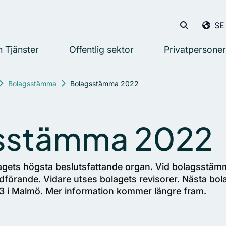
Sök eft
S
Sök
Sök
 Tjänster
Offentlig sektor
Privatpersoner
Internatio
France
Bolagsstämma
Bolagsstämma 2022
Germany
Netherlan
Norway
sstämma 2022
Spain
Sweden
gets högsta beslutsfattande organ. Vid bolagsstäm
United K
rdförande. Vidare utses bolagets revisorer. Nästa b
23 i Malmö. Mer information kommer längre fram.