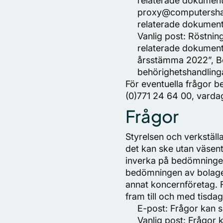
relaterade dokument)
proxy@computershare
relaterade dokument
Vanlig post: Röstnin
relaterade dokument
årsstämma 2022”, Bo
behörighetshandling
För eventuella frågor 
(0)771 24 64 00, vardag
Frågor
Styrelsen och verkställ
det kan ske utan väsent
inverka på bedömningen
bedömningen av bolagets
annat koncernföretag. 
fram till och med tisdag
E-post: Frågor kan s
Vanlig post: Frågor 