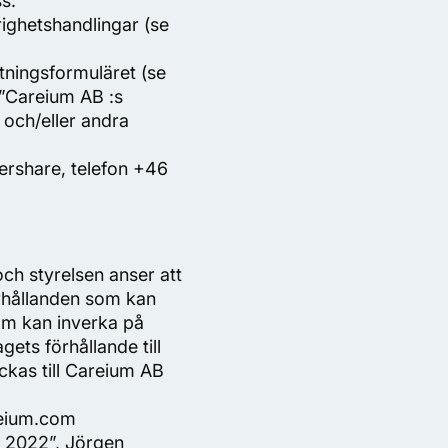
s:
ighetshandlingar (se
stningsformuläret (se
 ”Careium AB :s
och/eller andra
ershare, telefon +46
ch styrelsen anser att
örhållanden som kan
om kan inverka på
ets förhållande till
ckas till Careium AB
reium.com
a 2022”, Jörgen