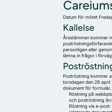
Careium
Datum för mötet Fredag
Kallelse
Årsstämman kommer med s
poströstningsförfarand
personligen eller genom
lämna in frågor i förväg
Poströstnin
Poströstning kommer a
torsdagen den 28 april 
dokument för formulär, 
Röstning på webbplat
och poströstning (kr
Röstning via e-post: