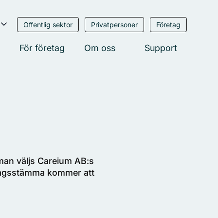
er:
E
Offentlig sektor
Privatpersoner
Företag
För företag
Om oss
Support
nal
ds
man väljs Careium AB:s
ingdom
olagsstämma kommer att