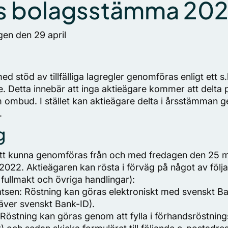
s bolagsstämma 20
en den 29 april
töd av tillfälliga lagregler genomföras enligt ett s.
e. Detta innebär att inga aktieägare kommer att delt
 ombud. I stället kan aktieägare delta i årsstämman 
.
g
tt kunna genomföras från och med fredagen den 25 m
2022. Aktieägaren kan rösta i förväg på något av följa
fullmakt och övriga handlingar):
sen: Röstning kan göras elektroniskt med svenskt Ban
äver svenskt Bank-ID).
 Röstning kan göras genom att fylla i förhandsröstning