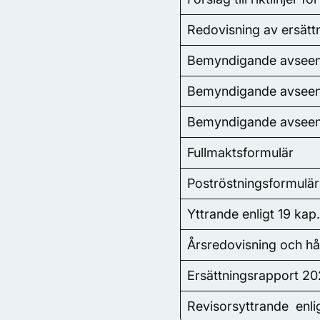
Redovisning av ersättn
Bemyndigande avseend
Bemyndigande avseend
Bemyndigande avseend
Fullmaktsformulär
Poströstningsformulär
Yttrande enligt 19 kap
Årsredovisning och hå
Ersättningsrapport 2
Revisorsyttrande enl