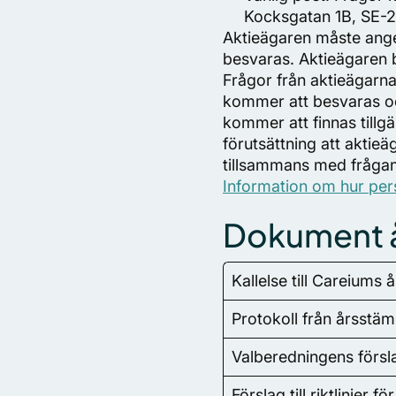
Kocksgatan 1B, SE-2
Aktieägaren måste ange
besvaras. Aktieägaren 
Frågor från aktieägarna
kommer att besvaras oc
kommer att finnas tillg
förutsättning att aktieä
tillsammans med frågan
Information om hur per
Dokument 
Kallelse till Careium
Protokoll från årsst
Valberedningens förs
Förslag till riktlinjer 