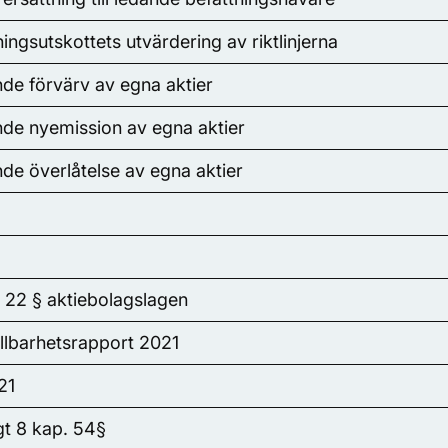
ingsutskottets utvärdering av riktlinjerna
e förvärv av egna aktier
e nyemission av egna aktier
e överlåtelse av egna aktier
. 22 § aktiebolagslagen
llbarhetsrapport 2021
021
igt 8 kap. 54§