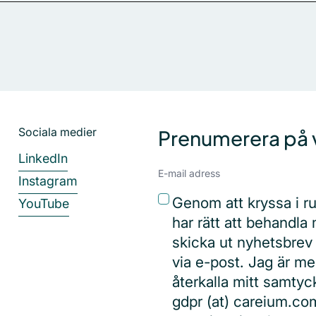
Sociala medier
Prenumerera på v
LinkedIn
Email
Instagram
adress
(Obligatoriskt)
Privacy
(Obligatoriskt)
Genom att kryssa i ru
YouTube
har rätt att behandla
skicka ut nyhetsbrev 
via e-post. Jag är m
återkalla mitt samty
gdpr (at) careium.co