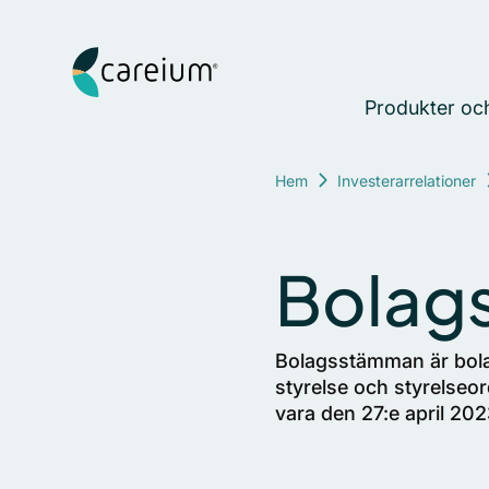
Hoppa till innehåll
Careium Sweden
Produkter och
Hem
Investerarrelationer
Bolag
Bolagsstämman är bola
styrelse och styrelseo
vara den 27:e april 20